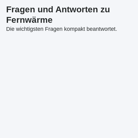
Fragen und Antworten zu
Fernwärme
Die wichtigsten Fragen kompakt beantwortet.
In vielen Fällen ja. Da keine
Brennstoffbeschaffung, Abgasführung oder
aufwendige Wartung erforderlich sind, sind die
laufenden Kosten oft niedriger. Die tatsächliche
Wirtschaftlichkeit hängt von Gebäude, Netzgebiet
und individuellem Tarif ab – wir berechnen das für
Sie transparent.