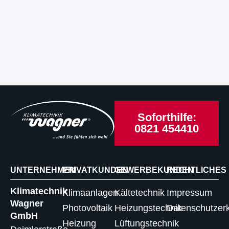
Sie von stabilen Energiekosten und einem
wartungsarmen Heizsystem mit hoher
Versorgungssicherheit.
Soforthilfe:
0821 454410
UNTERNEHMEN
PRIVATKUNDEN
GEWERBEKUNDEN
RECHTLICHES
Klimatechnik
Klimaanlagen
Kältetechnik
Impressum
Wagner
Photovoltaik
Heizungstechnik
Datenschutzer
GmbH
Heizung
Lüftungstechnik